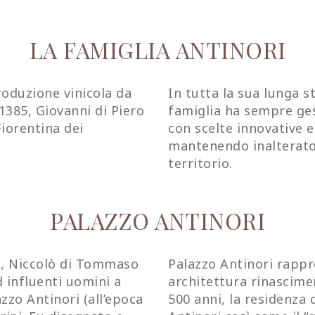
LA FAMIGLIA ANTINORI
roduzione vinicola da
In tutta la sua lunga s
1385, Giovanni di Piero
famiglia ha sempre ges
Fiorentina dei
con scelte innovative 
mantenendo inalterato i
territorio.
PALAZZO ANTINORI
o, Niccolò di Tommaso
Palazzo Antinori rappre
 influenti uomini a
architettura rinascimen
zzo Antinori (all’epoca
500 anni, la residenza 