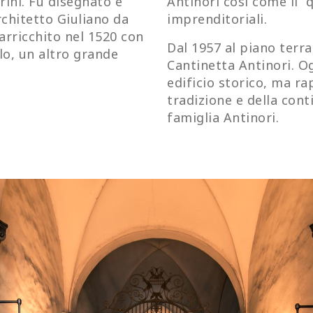
rini. Fu disegnato e
Antinori così come il “q
architetto Giuliano da
imprenditoriali.
 arricchito nel 1520 con
Dal 1957 al piano terra
lo, un altro grande
Cantinetta Antinori.
Og
edificio storico, ma ra
tradizione e della cont
famiglia Antinori.