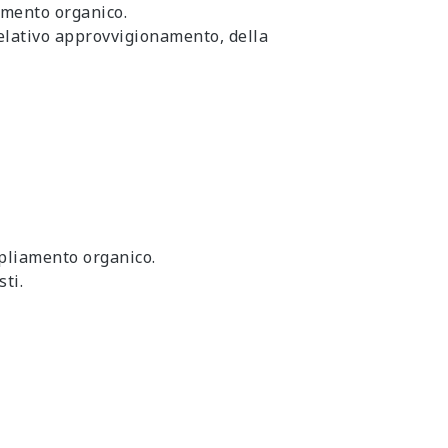
amento organico.
relativo approvvigionamento, della
mpliamento organico.
ti.